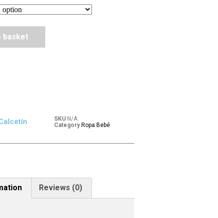
o basket
SKU
N/A
Calcetín
Category
Ropa Bebé
mation
Reviews (0)