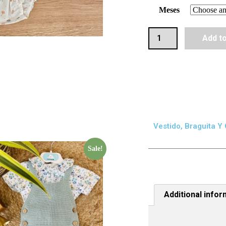
Meses
Add t
Vestido, Braguita Y 
Sale!
Additional infor