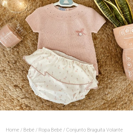
Home
/
Bebé
/
Ropa Bebé
/ Conjunto Braguita Volante