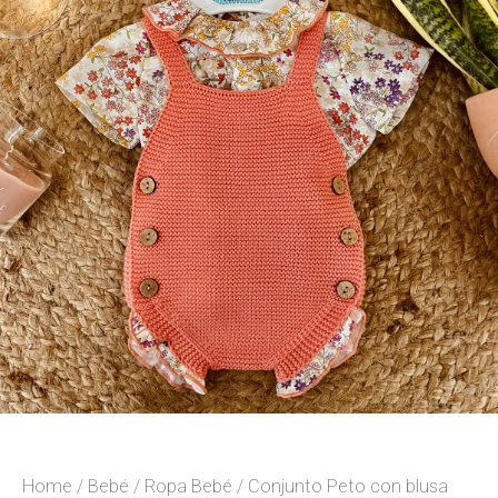
Home
/
Bebé
/
Ropa Bebé
/ Conjunto Peto con blusa