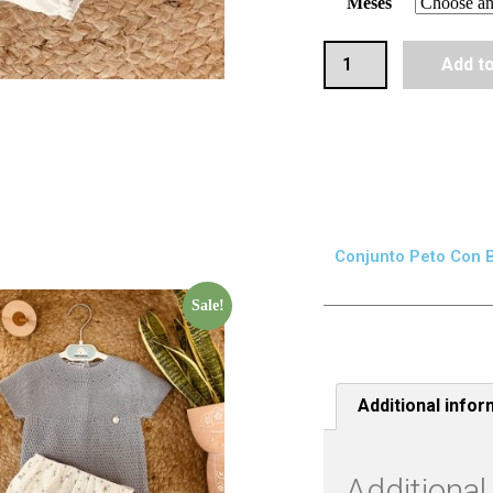
Meses
Add t
Conjunto Peto Con 
Sale!
Additional infor
Additional