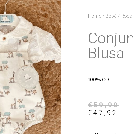
Home
/
Bebé
/
Ropa 
Conjun
Blusa
100% CO
€
59,90
€
47,92