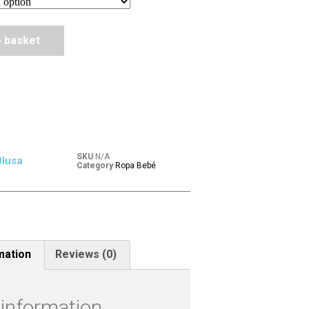
o basket
SKU
N/A
Blusa
Category
Ropa Bebé
mation
Reviews (0)
 information