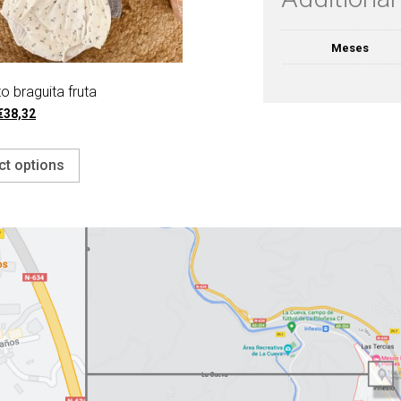
Meses
o braguita fruta
€
38,32
ct options