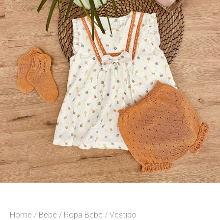
Home
/
Bebé
/
Ropa Bebé
/ Vestido