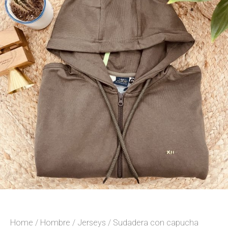
Home
/
Hombre
/
Jerseys
/ Sudadera con capucha