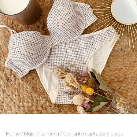
Home
/
Mujer
/
Lencería
/ Conjunto sujetador y braga