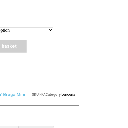
o basket
Y Braga Mini
SKU
N/A
Category
Lencería