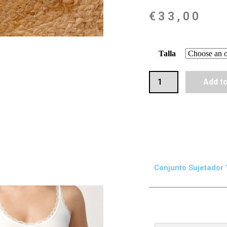
€
33,00
Talla
Add t
Conjunto Sujetador 