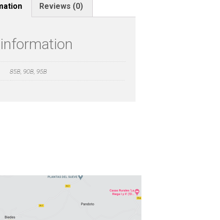
mation
Reviews (0)
 information
85B, 90B, 95B