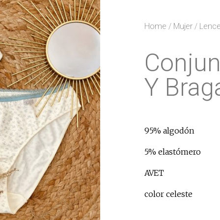
Home
/
Mujer
/
Lence
Conjun
Y Brag
95% algodón
5% elastómero
AVET
color celeste