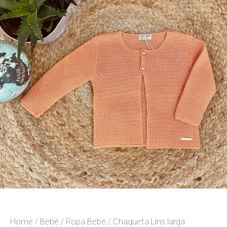
Home
/
Bebé
/
Ropa Bebé
/ Chaqueta Lins larga